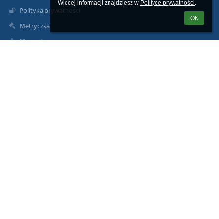
Więcej informacji znajdziesz w 
Polityce prywatności
.
Polityka prywatności
OK
Metryczka
Mapa strony
O nas
Kontakt
Aktualności
Kontakty
Zespół Szkół Budowlanych we Wrocławiu
sekretariat.zsb@wroclawskaedukacja.pl
sekretariat.zsb@wroclawskaedukacja.pl
717986907
53-235 Wrocław ul. Grabiszyńska 236
Poland
/ZSB-Wroclaw/SkrytkaESP