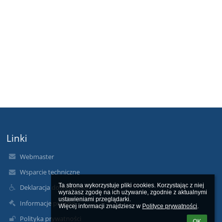
Linki
Webmaster
Wsparcie techniczne
Ta strona wykorzystuje pliki cookies. Korzystając z niej 
Deklaracja dostępności
wyrażasz zgodę na ich używanie, zgodnie z aktualnymi 
ustawieniami przeglądarki.

Informacje prawne
Więcej informacji znajdziesz w 
Polityce prywatności
.
Polityka prywatności
OK