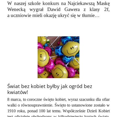
W naszej szkole konkurs na Najciekawszą Maskę
Wenecką wygrał Dawid Gawera z klasy 2f,
a uczniowie mieli okazję ukryć się w tłumie…
​​​​​​​Świat bez kobiet byłby jak ogród bez
kwiatów!
8 marca, to coroczne święto kobiet, wyraz szacunku dla ofiar
walki o równouprawnienie. Święto to ustanowione zostało w
1910 roku, ponad 100 lat temu. Współcześnie Dzień Kobiet
jest oficjalnie obchodzony w kilkudziesięciu krajach świata.