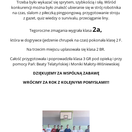
Trzeba było wykazać się sprytem, szybkością i siłą. Wśród
konkurencji można było znaleźć ubieranie się w strój robotnika
na czas, slalom z piłeczką pingpongową, przygotowanie stroju
z gazet, quiz wiedzy o survivalu, przeciąganie liny.
2a,
Tegoroczne zmagania wygrała klasa
która w dogrywce (jedzenie chrupek na czas) pokonała klasę 2 F.
Na trzecim miejscu uplasowała się klasa 2 BR.
Całość przygotowała i poprowadziła klasa 3 GR pod opieką i przy
pomocy Pań: Beaty Telatyńskiej i Moniki Małoty-Wiśniewskiej
DZIĘKUJEMY ZA WSPÓLNĄ ZABAWĘ
WRÓCIMY ZA ROK Z KOLEJNYMI POMYSŁAMI!!!