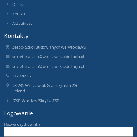
O nas
Kontakt
Aktualności
Kontakty
Zespół Szkół Budowlanych we Wrocławiu
sekretariat.zsb@wroclawskaedukacja.pl
sekretariat.zsb@wroclawskaedukacja.pl
717986907
53-235 Wrocław ul. Grabiszyńska 236
Poland
/ZSB-Wroclaw/SkrytkaESP
Logowanie
Nazwa użytkownika: