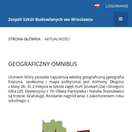
LOGOWANIE
Zespół Szkół Budowlanych we Wrocławiu
STRONA GŁÓWNA
AKTUALNOŚCI
Aktualności
GEOGRAFICZNY OMNIBUS
Uczniem który posiada najszerszą wiedzę geograficzną (geografia
fizyczna, społeczna i mapa polityczna) jest Anthony Długosz
z klasy 2b. :D. 2 miejsce w szkole zajęli: Kurt Szuwart (2a) i Grzegorz
Glita (2f). Dziewczyny z 1b: Oliwia Parszywka i Natalia Stasiulewicz
są trzecie. Gratuluję!. Rozdanie nagród wraz z zakończeniem roku
szkolnego :).