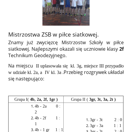
Mistrzostwa ZSB w piłce siatkowej.
Znamy już zwycięzcę Mistrzostw Szkoły w piłce
siatkowej. Najlepszymi okazali się uczniowie klasy
2f
Technikum Geodezyjnego.
Na miejscu
II uplasowała się kl. 3g, miejsce III przypadło
.Przebieg rozgrywek układał
w udziale kl. 2a, a IV kl. 3a
się następująco:
Grupa I(
4b, 2a, 2f, 1gr )
Grupa II (
3gr, 3t, 3a, 2t )
4b - 2a 0 :
2
4b - 2f 1 :
3gr - 3t 2 : 0
1
3gr - 3a 1 : 1
4b - 1 gr 1 : 1
3gr - 2t 2 : 0