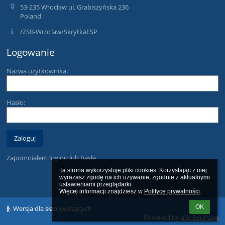
53-235 Wrocław ul. Grabiszyńska 236
Poland
/ZSB-Wroclaw/SkrytkaESP
Logowanie
Nazwa użytkownika:
Hasło:
Zapomniałem loginu lub hasła
Ta strona wykorzystuje pliki cookies. Korzystając z niej 
wyrażasz zgodę na ich używanie, zgodnie z aktualnymi 
ustawieniami przeglądarki.

Więcej informacji znajdziesz w 
Polityce prywatności
.
OK
Wersja dla słabowidzących
Powered by
aSc EduPage