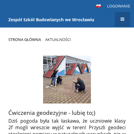
LOGOWANIE
Zespół Szkół Budowlanych we Wrocławiu
STRONA GŁÓWNA
AKTUALNOŚCI
Aktualności
Ćwiczenia geodezyjne - lubię to;)
Dziś pogoda była tak łaskawa, że uczniowie klasy
2f mogli wreszcie wyjść w teren! Przyszli geodeci
stęsknieni pomiaru w naturalnych warunkach, nie w