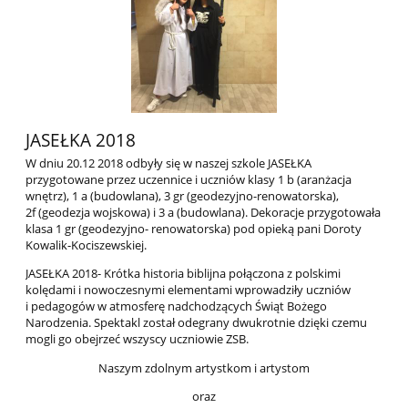
JASEŁKA 2018
W dniu 20.12 2018 odbyły się w naszej szkole JASEŁKA
przygotowane przez uczennice i uczniów klasy 1 b (aranżacja
wnętrz), 1 a (budowlana), 3 gr (geodezyjno-renowatorska),
2f (geodezja wojskowa) i 3 a (budowlana). Dekoracje przygotowała
klasa 1 gr (geodezyjno- renowatorska) pod opieką pani Doroty
Kowalik-Kociszewskiej.
JASEŁKA 2018- Krótka historia biblijna połączona z polskimi
kolędami i nowoczesnymi elementami wprowadziły uczniów
i pedagogów w atmosferę nadchodzących Świąt Bożego
Narodzenia. Spektakl został odegrany dwukrotnie dzięki czemu
mogli go obejrzeć wszyscy uczniowie ZSB.
Naszym zdolnym artystkom i artystom
oraz