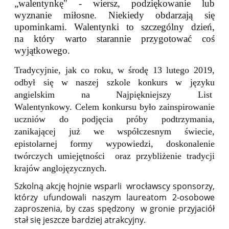
„walentynkę" - wiersz, podziękowanie lub
wyznanie miłosne. Niekiedy obdarzają się
upominkami.
Walentynki to szczególny dzień,
na który warto starannie przygotować coś
wyjątkowego.
T
radycyjnie, jak co roku, w środę 13 lutego 2019,
odbył się w naszej szkole konkurs w języku
angielskim na Najpiękniejszy List
Walentynkowy.
Celem konkursu było zainspirowanie
uczniów do podjęcia próby podtrzymania,
zanikającej już we współczesnym świecie,
epistolarnej formy wypowiedzi, doskonalenie
twórczych umiejętności oraz przybliżenie tradycji
krajów anglojęzycznych.
S
zkolną akcję hojnie wsparli wrocławscy sponsorzy,
którzy ufundowali naszym laureatom 2-osobowe
zaproszenia, by czas spędzony w gronie przyjaciół
stał się jeszcze bardziej atrakcyjny.