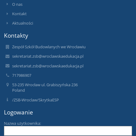
O nas
Kontakt
Aktualności
Kontakty
Zespół Szkół Budowlanych we Wrocławiu
sekretariat.zsb@wroclawskaedukacja.pl
sekretariat.zsb@wroclawskaedukacja.pl
717986907
53-235 Wrocław ul. Grabiszyńska 236
Poland
/ZSB-Wroclaw/SkrytkaESP
Logowanie
Nazwa użytkownika: