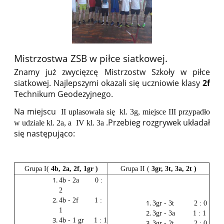
Mistrzostwa ZSB w piłce siatkowej.
Znamy już zwycięzcę Mistrzostw Szkoły w piłce
siatkowej. Najlepszymi okazali się uczniowie klasy
2f
Technikum Geodezyjnego.
Na miejscu
II uplasowała się kl. 3g, miejsce III przypadło
.Przebieg rozgrywek układał
w udziale kl. 2a, a IV kl. 3a
się następująco:
Grupa I(
4b, 2a, 2f, 1gr )
Grupa II (
3gr, 3t, 3a, 2t )
4b - 2a 0 :
2
4b - 2f 1 :
3gr - 3t 2 : 0
1
3gr - 3a 1 : 1
4b - 1 gr 1 : 1
3gr - 2t 2 : 0