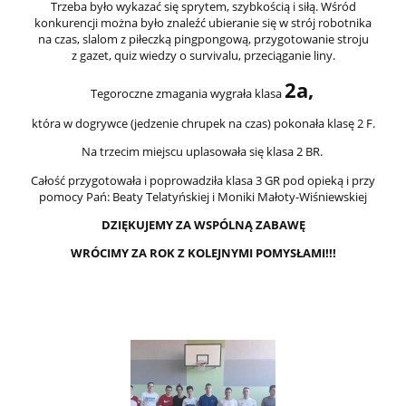
Trzeba było wykazać się sprytem, szybkością i siłą. Wśród
konkurencji można było znaleźć ubieranie się w strój robotnika
na czas, slalom z piłeczką pingpongową, przygotowanie stroju
z gazet, quiz wiedzy o survivalu, przeciąganie liny.
2a,
Tegoroczne zmagania wygrała klasa
która w dogrywce (jedzenie chrupek na czas) pokonała klasę 2 F.
Na trzecim miejscu uplasowała się klasa 2 BR.
Całość przygotowała i poprowadziła klasa 3 GR pod opieką i przy
pomocy Pań: Beaty Telatyńskiej i Moniki Małoty-Wiśniewskiej
DZIĘKUJEMY ZA WSPÓLNĄ ZABAWĘ
WRÓCIMY ZA ROK Z KOLEJNYMI POMYSŁAMI!!!