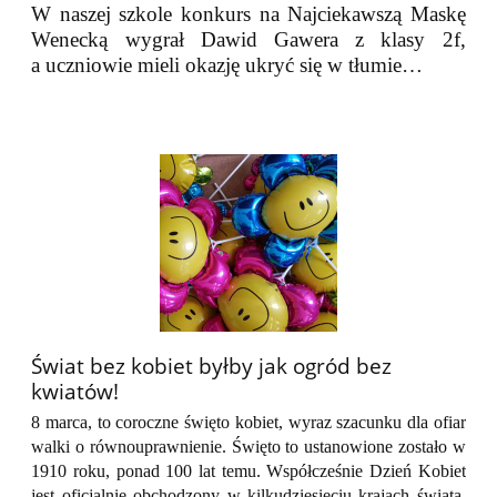
W naszej szkole konkurs na Najciekawszą Maskę
Wenecką wygrał Dawid Gawera z klasy 2f,
a uczniowie mieli okazję ukryć się w tłumie…
​​​​​​​Świat bez kobiet byłby jak ogród bez
kwiatów!
8 marca, to coroczne święto kobiet, wyraz szacunku dla ofiar
walki o równouprawnienie. Święto to ustanowione zostało w
1910 roku, ponad 100 lat temu. Współcześnie Dzień Kobiet
jest oficjalnie obchodzony w kilkudziesięciu krajach świata.