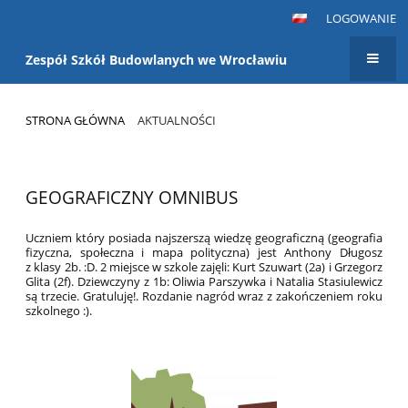
LOGOWANIE
Zespół Szkół Budowlanych we Wrocławiu
STRONA GŁÓWNA
AKTUALNOŚCI
Aktualności
GEOGRAFICZNY OMNIBUS
Uczniem który posiada najszerszą wiedzę geograficzną (geografia
fizyczna, społeczna i mapa polityczna) jest Anthony Długosz
z klasy 2b. :D. 2 miejsce w szkole zajęli: Kurt Szuwart (2a) i Grzegorz
Glita (2f). Dziewczyny z 1b: Oliwia Parszywka i Natalia Stasiulewicz
są trzecie. Gratuluję!. Rozdanie nagród wraz z zakończeniem roku
szkolnego :).