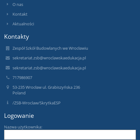
O nas
Kontakt
Aktualności
Kontakty
Zespół Szkół Budowlanych we Wrocławiu
sekretariat.zsb@wroclawskaedukacja.pl
sekretariat.zsb@wroclawskaedukacja.pl
717986907
53-235 Wrocław ul. Grabiszyńska 236
Poland
/ZSB-Wroclaw/SkrytkaESP
Logowanie
Nazwa użytkownika: