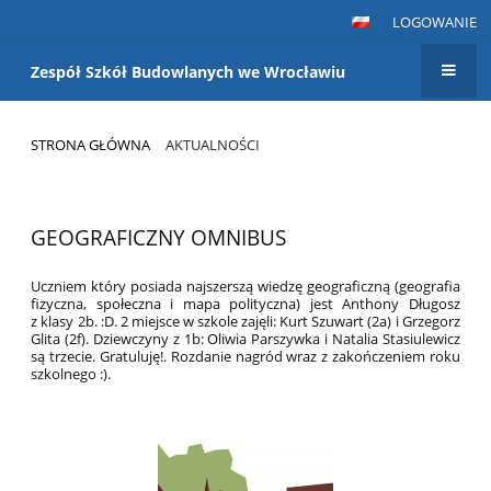
LOGOWANIE
Zespół Szkół Budowlanych we Wrocławiu
STRONA GŁÓWNA
AKTUALNOŚCI
Aktualności
GEOGRAFICZNY OMNIBUS
Uczniem który posiada najszerszą wiedzę geograficzną (geografia
fizyczna, społeczna i mapa polityczna) jest Anthony Długosz
z klasy 2b. :D. 2 miejsce w szkole zajęli: Kurt Szuwart (2a) i Grzegorz
Glita (2f). Dziewczyny z 1b: Oliwia Parszywka i Natalia Stasiulewicz
są trzecie. Gratuluję!. Rozdanie nagród wraz z zakończeniem roku
szkolnego :).