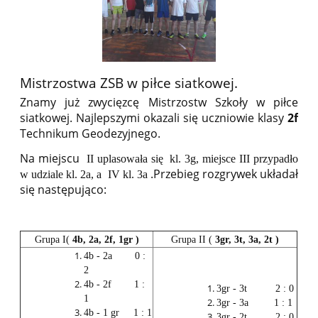
Mistrzostwa ZSB w piłce siatkowej.
Znamy już zwycięzcę Mistrzostw Szkoły w piłce
siatkowej. Najlepszymi okazali się uczniowie klasy
2f
Technikum Geodezyjnego.
Na miejscu
II uplasowała się kl. 3g, miejsce III przypadło
.Przebieg rozgrywek układał
w udziale kl. 2a, a IV kl. 3a
się następująco:
Grupa I(
4b, 2a, 2f, 1gr )
Grupa II (
3gr, 3t, 3a, 2t )
4b - 2a 0 :
2
4b - 2f 1 :
3gr - 3t 2 : 0
1
3gr - 3a 1 : 1
4b - 1 gr 1 : 1
3gr - 2t 2 : 0