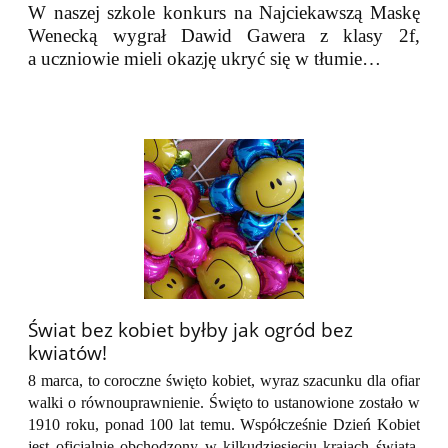
W naszej szkole konkurs na Najciekawszą Maskę
Wenecką wygrał Dawid Gawera z klasy 2f,
a uczniowie mieli okazję ukryć się w tłumie…
​​​​​​​Świat bez kobiet byłby jak ogród bez
kwiatów!
8 marca, to coroczne święto kobiet, wyraz szacunku dla ofiar
walki o równouprawnienie. Święto to ustanowione zostało w
1910 roku, ponad 100 lat temu. Współcześnie Dzień Kobiet
jest oficjalnie obchodzony w kilkudziesięciu krajach świata.