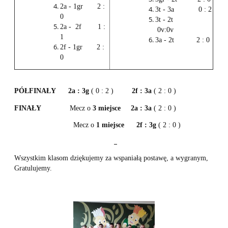
2a - 1gr 2 :
3t - 3a 0 : 2
0
3t - 2t
2a - 2f 1 :
0v:0v
1
3a - 2t 2 : 0
2f - 1gr 2 :
0
PÓŁFINAŁY
2a : 3g
( 0 : 2 )
2f : 3a
( 2 : 0 )
FINAŁY
Mecz o
3 miejsce
2a : 3a
( 2 : 0 )
Mecz o
1 miejsce
2f : 3g
( 2 : 0 )
Wszystkim klasom dziękujemy za wspaniałą postawę, a wygranym,
Gratulujemy.