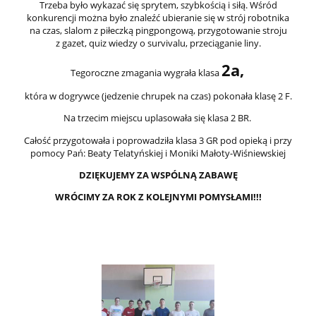
Trzeba było wykazać się sprytem, szybkością i siłą. Wśród
konkurencji można było znaleźć ubieranie się w strój robotnika
na czas, slalom z piłeczką pingpongową, przygotowanie stroju
z gazet, quiz wiedzy o survivalu, przeciąganie liny.
2a,
Tegoroczne zmagania wygrała klasa
która w dogrywce (jedzenie chrupek na czas) pokonała klasę 2 F.
Na trzecim miejscu uplasowała się klasa 2 BR.
Całość przygotowała i poprowadziła klasa 3 GR pod opieką i przy
pomocy Pań: Beaty Telatyńskiej i Moniki Małoty-Wiśniewskiej
DZIĘKUJEMY ZA WSPÓLNĄ ZABAWĘ
WRÓCIMY ZA ROK Z KOLEJNYMI POMYSŁAMI!!!