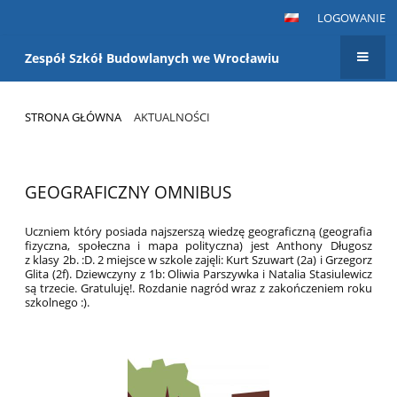
LOGOWANIE
Zespół Szkół Budowlanych we Wrocławiu
STRONA GŁÓWNA
AKTUALNOŚCI
Aktualności
GEOGRAFICZNY OMNIBUS
Uczniem który posiada najszerszą wiedzę geograficzną (geografia
fizyczna, społeczna i mapa polityczna) jest Anthony Długosz
z klasy 2b. :D. 2 miejsce w szkole zajęli: Kurt Szuwart (2a) i Grzegorz
Glita (2f). Dziewczyny z 1b: Oliwia Parszywka i Natalia Stasiulewicz
są trzecie. Gratuluję!. Rozdanie nagród wraz z zakończeniem roku
szkolnego :).