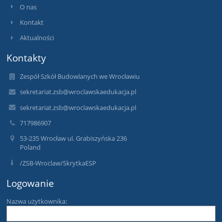
O nas
Kontakt
Aktualności
Kontakty
Zespół Szkół Budowlanych we Wrocławiu
sekretariat.zsb@wroclawskaedukacja.pl
sekretariat.zsb@wroclawskaedukacja.pl
717986907
53-235 Wrocław ul. Grabiszyńska 236
Poland
/ZSB-Wroclaw/SkrytkaESP
Logowanie
Nazwa użytkownika: