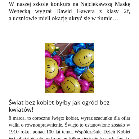
W naszej szkole konkurs na Najciekawszą Maskę
Wenecką wygrał Dawid Gawera z klasy 2f,
a uczniowie mieli okazję ukryć się w tłumie…
​​​​​​​Świat bez kobiet byłby jak ogród bez
kwiatów!
8 marca, to coroczne święto kobiet, wyraz szacunku dla ofiar
walki o równouprawnienie. Święto to ustanowione zostało w
1910 roku, ponad 100 lat temu. Współcześnie Dzień Kobiet
jest oficjalnie obchodzony w kilkudziesięciu krajach świata.