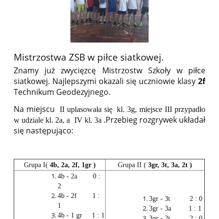
Mistrzostwa ZSB w piłce siatkowej.
Znamy już zwycięzcę Mistrzostw Szkoły w piłce
siatkowej. Najlepszymi okazali się uczniowie klasy
2f
Technikum Geodezyjnego.
Na miejscu
II uplasowała się kl. 3g, miejsce III przypadło
.Przebieg rozgrywek układał
w udziale kl. 2a, a IV kl. 3a
się następująco:
Grupa I(
4b, 2a, 2f, 1gr )
Grupa II (
3gr, 3t, 3a, 2t )
4b - 2a 0 :
2
4b - 2f 1 :
3gr - 3t 2 : 0
1
3gr - 3a 1 : 1
4b - 1 gr 1 : 1
3gr - 2t 2 : 0