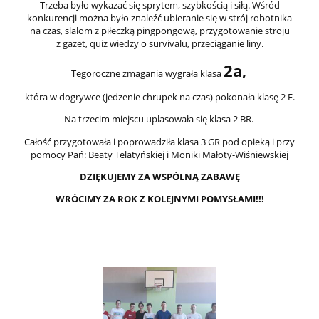
Trzeba było wykazać się sprytem, szybkością i siłą. Wśród
konkurencji można było znaleźć ubieranie się w strój robotnika
na czas, slalom z piłeczką pingpongową, przygotowanie stroju
z gazet, quiz wiedzy o survivalu, przeciąganie liny.
2a,
Tegoroczne zmagania wygrała klasa
która w dogrywce (jedzenie chrupek na czas) pokonała klasę 2 F.
Na trzecim miejscu uplasowała się klasa 2 BR.
Całość przygotowała i poprowadziła klasa 3 GR pod opieką i przy
pomocy Pań: Beaty Telatyńskiej i Moniki Małoty-Wiśniewskiej
DZIĘKUJEMY ZA WSPÓLNĄ ZABAWĘ
WRÓCIMY ZA ROK Z KOLEJNYMI POMYSŁAMI!!!