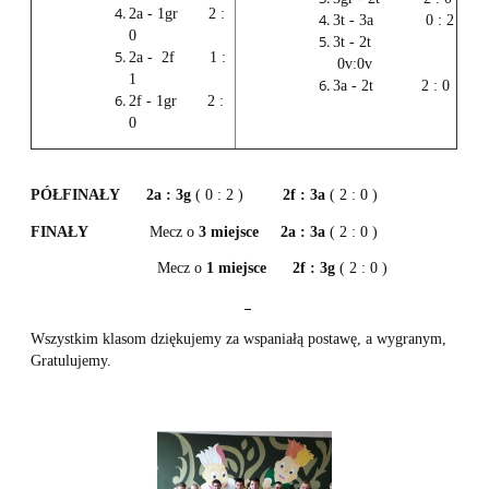
2a - 1gr 2 :
3t - 3a 0 : 2
0
3t - 2t
2a - 2f 1 :
0v:0v
1
3a - 2t 2 : 0
2f - 1gr 2 :
0
PÓŁFINAŁY
2a : 3g
( 0 : 2 )
2f : 3a
( 2 : 0 )
FINAŁY
Mecz o
3 miejsce
2a : 3a
( 2 : 0 )
Mecz o
1 miejsce
2f : 3g
( 2 : 0 )
Wszystkim klasom dziękujemy za wspaniałą postawę, a wygranym,
Gratulujemy.